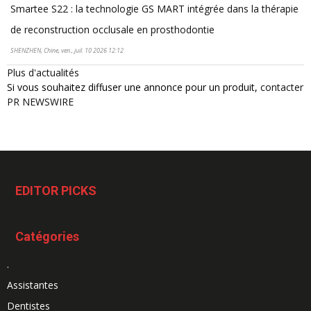
Smartee S22 : la technologie GS MART intégrée dans la thérapie
de reconstruction occlusale en prosthodontie
SHENZHEN, Chine, ven., juil. 10 2026 12:12
Plus d'actualités
Si vous souhaitez diffuser une annonce pour un produit,
contacter
PR NEWSWIRE
EDITOR PICKS
Catégories
.
Assistantes
Dentistes