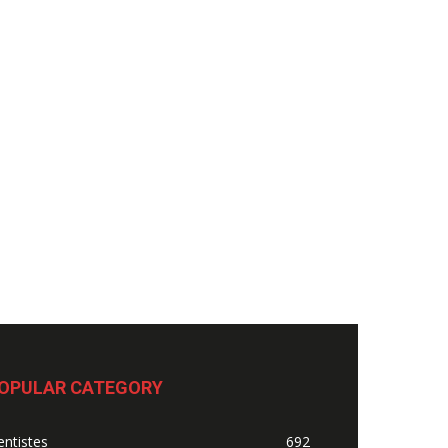
OPULAR CATEGORY
ntistes
692