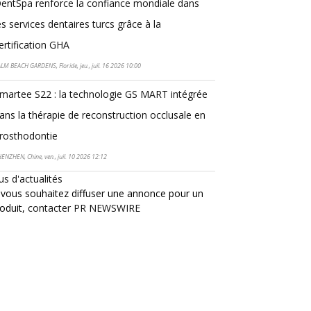
entSpa renforce la confiance mondiale dans
es services dentaires turcs grâce à la
ertification GHA
LM BEACH GARDENS, Floride, jeu., juil. 16 2026 10:00
martee S22 : la technologie GS MART intégrée
ans la thérapie de reconstruction occlusale en
rosthodontie
ENZHEN, Chine, ven., juil. 10 2026 12:12
us d'actualités
 vous souhaitez diffuser une annonce pour un
oduit,
contacter PR NEWSWIRE