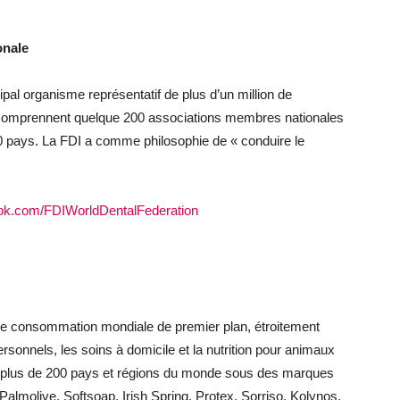
onale
cipal organisme représentatif de plus d’un million de
comprennent quelque 200 associations membres nationales
0 pays. La FDI a comme philosophie de « conduire le
ook.com/FDIWorldDentalFederation
 de consommation mondiale de premier plan, étroitement
rsonnels, les soins à domicile et la nutrition pour animaux
 plus de 200 pays et régions du monde sous des marques
Palmolive, Softsoap, Irish Spring, Protex, Sorriso, Kolynos,