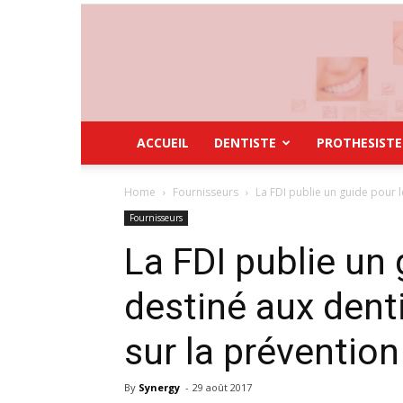
ACCUEIL
DENTISTE
PROTHESISTE
Home
Fournisseurs
La FDI publie un guide pour le
Fournisseurs
La FDI publie un 
destiné aux dent
sur la prévention
By
Synergy
-
29 août 2017