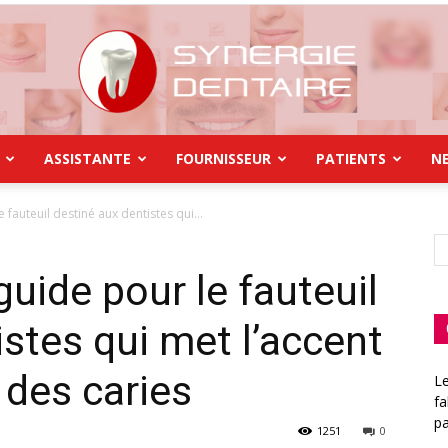
ASSISTANTE
FOURNISSEUR
PATIENTS
N
Synergie
 fauteuil destiné aux dentistes qui...
guide pour le fauteuil
Dentaire
istes qui met l’accent
 des caries
L
fa
p
1251
0