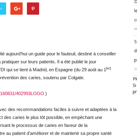
D
er
l
c
PA
S
d
ié aujourd’hui un guide pour le fauteuil, destiné à conseiller
p
pratiquer sur leurs patients. Il a été publié le jour
[
er
]
DI qui se tient à Madrid, en Espagne (du 29 août au 1
SH
prévention des caries, soutenu par Colgate.
Pl
Si
pr
/20160831/402993LOGO
)
vec des recommandations faciles à suivre et adaptées à la
pact des caries le plus tôt possible, en empêchant une
rsant le processus de caries en faveur de la
tre au patient d’améliorer et de maintenir sa propre santé